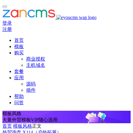
登录
注册
首页
模板
购买
商业授权
主机域名
套餐
应用
源码
插件
帮助
问答
模板风格
大量外贸模板VIP随心选用
首页
模板风格
正文
外贸询盘 X114（户外拓展）