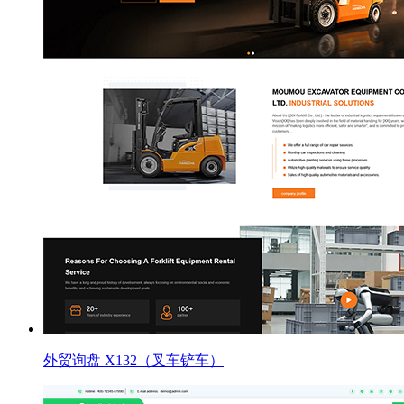
外贸询盘 X132（叉车铲车）