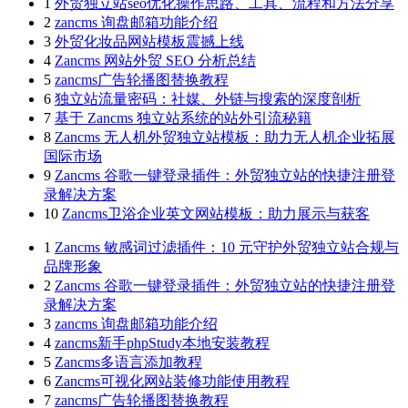
1
外贸独立站seo优化操作思路、工具、流程和方法分享
2
zancms 询盘邮箱功能介绍
3
外贸化妆品网站模板震撼上线
4
Zancms 网站外贸 SEO 分析总结
5
zancms广告轮播图替换教程
6
独立站流量密码：社媒、外链与搜索的深度剖析
7
基于 Zancms 独立站系统的站外引流秘籍
8
Zancms 无人机外贸独立站模板：助力无人机企业拓展
国际市场
9
Zancms 谷歌一键登录插件：外贸独立站的快捷注册登
录解决方案
10
Zancms卫浴企业英文网站模板：助力展示与获客
1
Zancms 敏感词过滤插件：10 元守护外贸独立站合规与
品牌形象
2
Zancms 谷歌一键登录插件：外贸独立站的快捷注册登
录解决方案
3
zancms 询盘邮箱功能介绍
4
zancms新手phpStudy本地安装教程
5
Zancms多语言添加教程
6
Zancms可视化网站装修功能使用教程
7
zancms广告轮播图替换教程