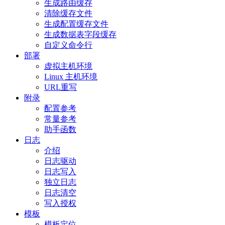
生成路由缓存
清除缓存文件
生成配置缓存文件
生成数据表字段缓存
自定义命令行
部署
虚拟主机环境
Linux 主机环境
URL重写
附录
配置参考
常量参考
助手函数
日志
介绍
日志驱动
日志写入
独立日志
日志清空
写入授权
模板
模板定位