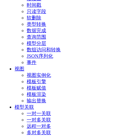
时间戳
只读字段
软删除
类型转换
数据完成
查询范围
模型分层
数组访问和转换
JSON序列化
事件
视图
视图实例化
模板引擎
模板赋值
模板渲染
输出替换
模型关联
一对一关联
一对多关联
远程一对多
多对多关联