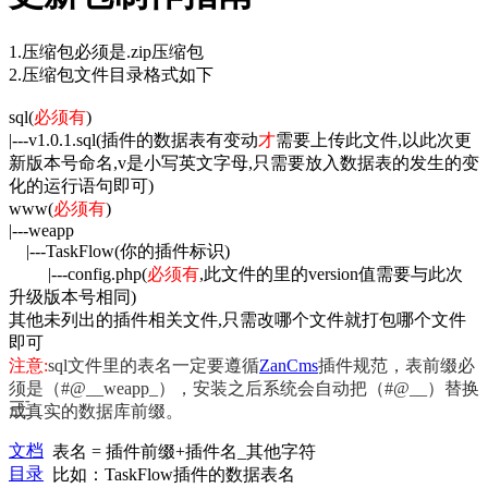
1.压缩包必须是.zip压缩包
2.压缩包文件目录格式如下
sql(
必须有
)
|---v1.0.1.sql(插件的数据表有变动
才
需要上传此文件,以此次更
新版本号命名,v是小写英文字母,只需要放入数据表的发生的变
化的运行语句即可)
www
(
必须有
)
|---weapp
|---TaskFlow(你的插件标识)
|---config.php
(
必须有
,此文件的里的version值需要与此次
升级版本号相同
)
其他未列出的插件相关文件,只需改哪个文件就打包哪个文件
即可
注意:
sql文件里的表名一定要遵循
ZanCms
插件规范，表前缀必
须是（
#@
__weapp_），安装之后系统会自动把（
#@
__）替换
成真实的数据库前缀。
文档
表名 = 插件前缀+插件名_其他字符
目录
比如：
TaskFlow
插件的数据表名