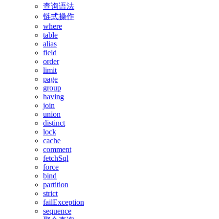
查询语法
链式操作
where
table
alias
field
order
limit
page
group
having
join
union
distinct
lock
cache
comment
fetchSql
force
bind
partition
strict
failException
sequence