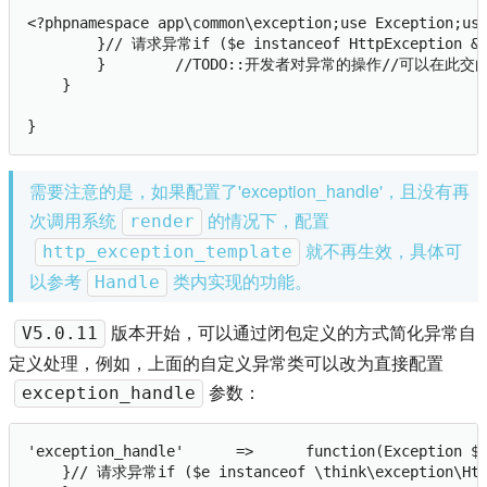
<?phpnamespace app\common\exception;use Exception;us
        }// 请求异常if ($e instanceof HttpException && r
        }        //TODO::开发者对异常的操作//可以在此交由系统
    }

}
需要注意的是，如果配置了'exception_handle'，且没有再
次调用系统
的情况下，配置
render
就不再生效，具体可
http_exception_template
以参考
类内实现的功能。
Handle
版本开始，可以通过闭包定义的方式简化异常自
V5.0.11
定义处理，例如，上面的自定义异常类可以改为直接配置
参数：
exception_handle
'exception_handle'	=>	function(Exception $e){// 参数验证错误if ($e instanceof \think\exception\ValidateException) {return json($e->getError(), 422);

    }// 请求异常if ($e instanceof \think\exception\HttpE