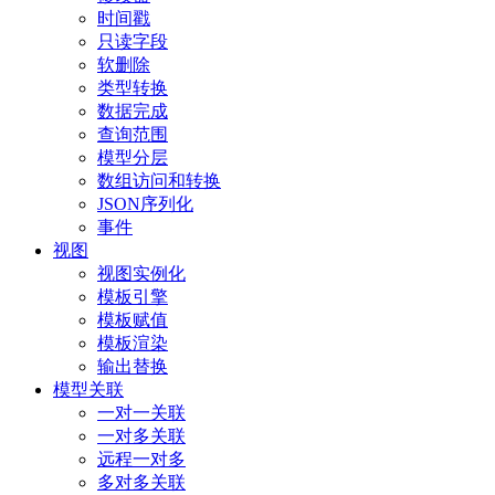
时间戳
只读字段
软删除
类型转换
数据完成
查询范围
模型分层
数组访问和转换
JSON序列化
事件
视图
视图实例化
模板引擎
模板赋值
模板渲染
输出替换
模型关联
一对一关联
一对多关联
远程一对多
多对多关联