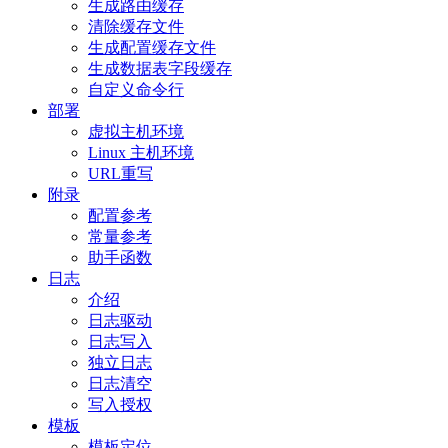
生成路由缓存
清除缓存文件
生成配置缓存文件
生成数据表字段缓存
自定义命令行
部署
虚拟主机环境
Linux 主机环境
URL重写
附录
配置参考
常量参考
助手函数
日志
介绍
日志驱动
日志写入
独立日志
日志清空
写入授权
模板
模板定位