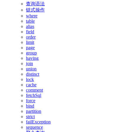
查询语法
链式操作
where
table
alias
field
order
limit
page
group
having
join
union
distinct
lock
cache
comment
fetchSql
force
bind
partition
strict
failException
sequence