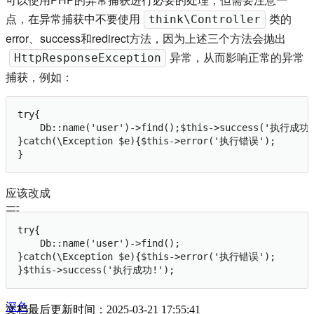
点，在异常捕获中不要使用
类的
think\Controller
error、success和redirect方法，因为上述三个方法会抛出
异常，从而影响正常的异常
HttpResponseException
捕获，例如：
try{

    Db::name('user')->find();$this->success('执行成功!
}catch(\Exception $e){$this->error('执行错误');

}
应该改成
try{

文档
    Db::name('user')->find();

目录
}catch(\Exception $e){$this->error('执行错误');

}$this->success('执行成功!');
深色
文档最后更新时间：2025-03-21 17:55:41