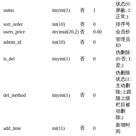
状态(0:
status
tinyint(1)
否
1
屏蔽; 1:
正常;)
sort_order
int(10)
否
0
排序号
users_price
decimal(20,2)
否
0.00
会员价
管理员
admin_id
int(10)
否
0
ID
伪删除
is_del
tinyint(1)
否
0
(0:否; 1:
是;)
伪删除
状态(1:
主动删
除; 2:跟
否
del_method
tinyint(1)
0
随上级
栏目被
动删
除;)
新增时
否
add_time
int(11)
0
间