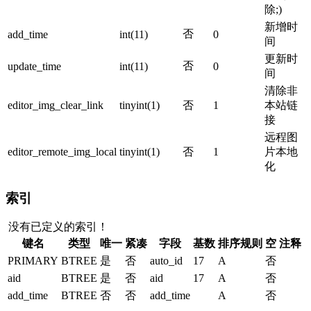
除;)
新增时
否
add_time
int(11)
0
间
更新时
否
update_time
int(11)
0
间
清除非
editor_img_clear_link
tinyint(1)
否
1
本站链
接
远程图
editor_remote_img_local
tinyint(1)
否
1
片本地
化
索引
没有已定义的索引！
键名
类型
唯一
紧凑
字段
基数
排序规则
空
注释
PRIMARY
BTREE
是
否
auto_id
17
A
否
aid
BTREE
是
否
aid
17
A
否
add_time
BTREE
否
否
add_time
A
否