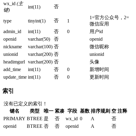
wx_id
(主
否
int(11)
键)
1=官方公众号，2=
否
type
tinyint(1)
1
微信应用
admin_id
int(11)
否
0
用户id
openid
varchar(50)
否
openid
nickname
varchar(100)
否
微信昵称
unionid
varchar(200)
否
unionid
headimgurl
varchar(200)
否
头像
add_time
int(11)
否
0
新增时间
update_time
int(11)
否
0
更新时间
索引
没有已定义的索引！
键名
类型
唯一
紧凑
字段
基数
排序规则
空
注释
PRIMARY
BTREE
是
否
wx_id
0
A
否
openid
BTREE
否
否
openid
A
否