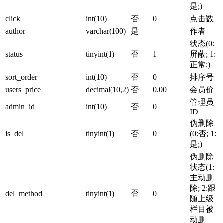
是;)
click
int(10)
否
0
点击数
author
varchar(100)
是
作者
状态(0:
status
tinyint(1)
否
1
屏蔽; 1:
正常;)
sort_order
int(10)
否
0
排序号
users_price
decimal(10,2)
否
0.00
会员价
管理员
admin_id
int(10)
否
0
ID
伪删除
is_del
tinyint(1)
否
0
(0:否; 1:
是;)
伪删除
状态(1:
主动删
除; 2:跟
否
del_method
tinyint(1)
0
随上级
栏目被
动删