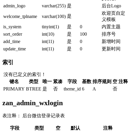
admin_logo
varchar(255)
是
后台Logo
欢迎页自定
是
welcome_tplname
varchar(100)
义模板
is_system
tinyint(1)
是
0
内置主题
sort_order
int(10)
是
100
排序号
add_time
int(11)
是
0
新增时间
update_time
int(11)
是
0
更新时间
索引
没有已定义的索引！
键名
类型
唯一
紧凑
字段
基数
排序规则
空
注释
PRIMARY
BTREE
是
否
theme_id
6
A
否
zan_admin_wxlogin
表注释： 后台微信登录记录表
字段
类型
空
默认
注释