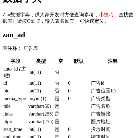
Zan数据字典，供大家开发时方便查询参考，
小技巧
：查找数
据表时请按Ctrl+F，输入表名回车，可快速定位。
zan_ad
表注释： 广告表
字段
类型
空
默认
注释
auto_id
(主
否
int(11)
键)
id
int(11)
否
0
广告id
pid
int(11)
否
0
广告位置ID
media_type
tinyint(1)
是
0
广告类型
title
varchar(60)
是
广告名称
links
varchar(255)
是
广告链接
litpic
varchar(255)
是
图片地址
start_time
int(11)
是
0
投放时间
end_time
int(11)
是
0
结束时间