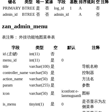
键名
类型
唯一
紧凑
字段
基数
排序规则
空
注释
PRIMARY
BTREE
是
否
log_id
1
A
否
admin_id
BTREE
否
否
admin_id
A
否
zan_admin_menu
表注释： 外挂功能地图菜单表
字段
类型
空
默认
注释
id
(主键)
int(11)
否
menu_id
int(11)
是
0
title
varchar(100)
是
导航名称
controller_name
varchar(50)
是
控制器
action_name
varchar(50)
是
方法名
param
varchar(255)
是
参数
iconfont e-
是
图标
icon
varchar(50)
lanmuguanli
是否显示为左
是
is_menu
tinyint(1)
0
侧菜单