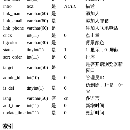
intro
text
是
NULL
描述
link_man
varchar(60)
是
添加人
link_email
varchar(60)
是
添加人邮箱
link_phone
varchar(60)
是
添加人联系电话
click
int(11)
是
0
点击量
bgcolor
varchar(30)
是
背景颜色
status
tinyint(1)
是
1
1=显示，0=屏蔽
sort_order
int(11)
是
0
排序
是否开启浏览器新
是
target
varchar(50)
窗口
admin_id
int(10)
是
0
管理员ID
伪删除，1=是，0=
是
is_del
tinyint(1)
0
否
lang
varchar(50)
否
cn
多语言
add_time
int(11)
是
0
新增时间
update_time
int(11)
是
0
更新时间
索引