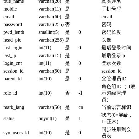
true_name
varchar(20)
是
真实姓名
mobile
varchar(11)
是
手机号码
email
varchar(60)
是
email
password
varchar(255)
否
密码
pwd_lenth
smallint(5)
是
0
密码长度
head_pic
varchar(255)
是
头像
last_login
int(11)
是
0
最后登录时间
last_ip
varchar(15)
是
最后登录ip
login_cnt
int(11)
是
0
登录次数
session_id
varchar(50)
是
session_id
parent_id
int(10)
是
0
父管理员ID
角色组ID（-1表
role_id
int(10)
否
-1
示超级管理
员）
mark_lang
varchar(50)
是
cn
当前语言标识
状态(0=屏蔽，
是
status
tinyint(1)
1
1=正常)
同步注册到会
是
syn_users_id
int(10)
0
员表