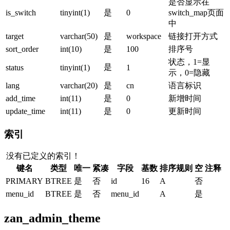
是否显示在
is_switch
tinyint(1)
是
0
switch_map页面
中
target
varchar(50)
是
workspace
链接打开方式
sort_order
int(10)
是
100
排序号
状态，1=显
是
status
tinyint(1)
1
示，0=隐藏
lang
varchar(20)
是
cn
语言标识
add_time
int(11)
是
0
新增时间
update_time
int(11)
是
0
更新时间
索引
没有已定义的索引！
键名
类型
唯一
紧凑
字段
基数
排序规则
空
注释
PRIMARY
BTREE
是
否
id
16
A
否
menu_id
BTREE
是
否
menu_id
A
是
zan_admin_theme