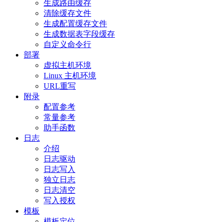
生成路由缓存
清除缓存文件
生成配置缓存文件
生成数据表字段缓存
自定义命令行
部署
虚拟主机环境
Linux 主机环境
URL重写
附录
配置参考
常量参考
助手函数
日志
介绍
日志驱动
日志写入
独立日志
日志清空
写入授权
模板
模板定位