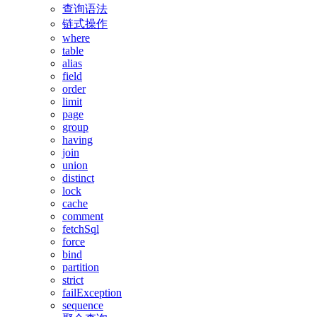
查询语法
链式操作
where
table
alias
field
order
limit
page
group
having
join
union
distinct
lock
cache
comment
fetchSql
force
bind
partition
strict
failException
sequence