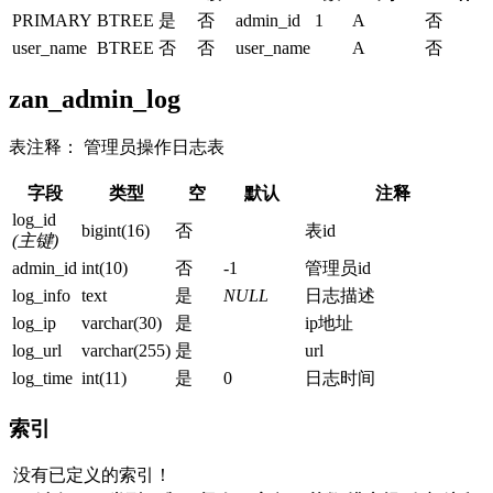
PRIMARY
BTREE
是
否
admin_id
1
A
否
user_name
BTREE
否
否
user_name
A
否
zan_admin_log
表注释： 管理员操作日志表
字段
类型
空
默认
注释
log_id
bigint(16)
否
表id
(主键)
admin_id
int(10)
否
-1
管理员id
log_info
text
是
NULL
日志描述
log_ip
varchar(30)
是
ip地址
log_url
varchar(255)
是
url
log_time
int(11)
是
0
日志时间
索引
没有已定义的索引！