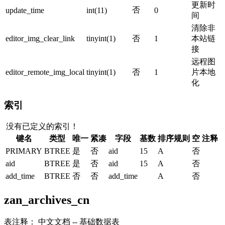
更新时
否
update_time
int(11)
0
间
清除非
editor_img_clear_link
tinyint(1)
否
1
本站链
接
远程图
editor_remote_img_local
tinyint(1)
否
1
片本地
化
索引
没有已定义的索引！
键名
类型
唯一
紧凑
字段
基数
排序规则
空
注释
PRIMARY
BTREE
是
否
aid
15
A
否
aid
BTREE
是
否
aid
15
A
否
add_time
BTREE
否
否
add_time
A
否
zan_archives_cn
表注释： 中文文档 -- 基础数据表