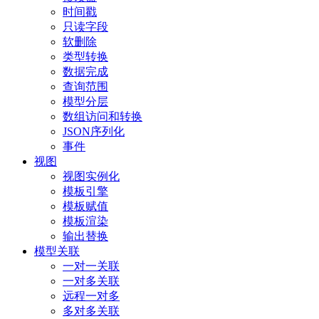
时间戳
只读字段
软删除
类型转换
数据完成
查询范围
模型分层
数组访问和转换
JSON序列化
事件
视图
视图实例化
模板引擎
模板赋值
模板渲染
输出替换
模型关联
一对一关联
一对多关联
远程一对多
多对多关联