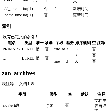
is_del
tinyint(1)
0
否
add_time
int(11)
否
0
新增时间
update_time
int(11)
否
0
更新时间
索引
没有已定义的索引！
键名
类型
唯一
紧凑
字段
基数
排序规则
空
注释
PRIMARY
BTREE
是
否
auto_id
3
A
否
id
A
否
是
否
id
BTREE
lang
3
A
否
zan_archives
表注释： 文档主表
字段
类型
空
默认
注释
文档主
aid
(主键)
否
int(10)
表自增
ID