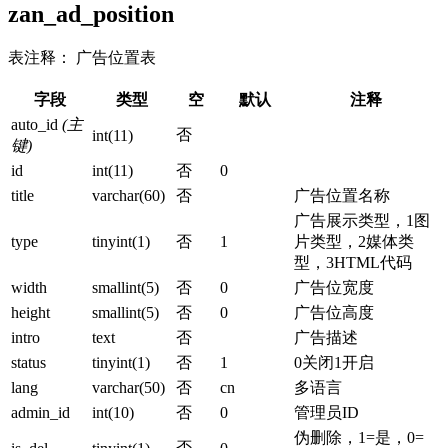
zan_ad_position
表注释： 广告位置表
字段
类型
空
默认
注释
auto_id
(主
否
int(11)
键)
id
int(11)
否
0
title
varchar(60)
否
广告位置名称
广告展示类型，1图
type
tinyint(1)
否
1
片类型，2媒体类
型，3HTML代码
width
smallint(5)
否
0
广告位宽度
height
smallint(5)
否
0
广告位高度
intro
text
否
广告描述
status
tinyint(1)
否
1
0关闭1开启
lang
varchar(50)
否
cn
多语言
admin_id
int(10)
否
0
管理员ID
伪删除，1=是，0=
否