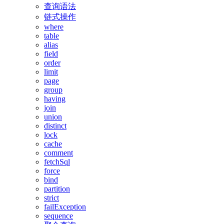
查询语法
链式操作
where
table
alias
field
order
limit
page
group
having
join
union
distinct
lock
cache
comment
fetchSql
force
bind
partition
strict
failException
sequence