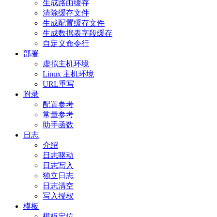
生成路由缓存
清除缓存文件
生成配置缓存文件
生成数据表字段缓存
自定义命令行
部署
虚拟主机环境
Linux 主机环境
URL重写
附录
配置参考
常量参考
助手函数
日志
介绍
日志驱动
日志写入
独立日志
日志清空
写入授权
模板
模板定位