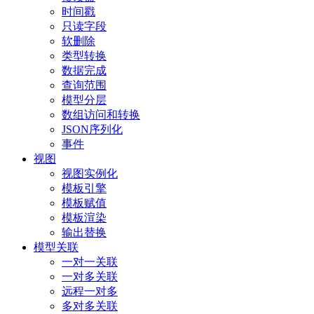
时间戳
只读字段
软删除
类型转换
数据完成
查询范围
模型分层
数组访问和转换
JSON序列化
事件
视图
视图实例化
模板引擎
模板赋值
模板渲染
输出替换
模型关联
一对一关联
一对多关联
远程一对多
多对多关联