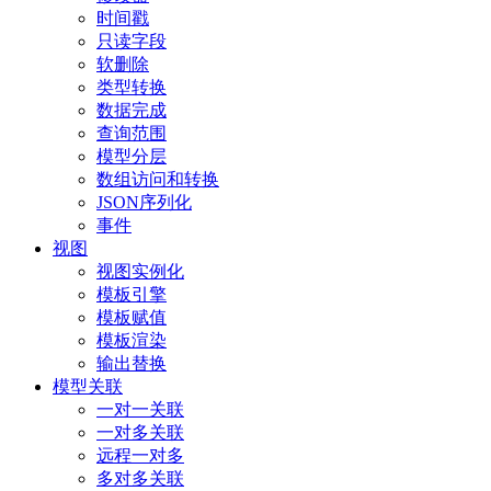
时间戳
只读字段
软删除
类型转换
数据完成
查询范围
模型分层
数组访问和转换
JSON序列化
事件
视图
视图实例化
模板引擎
模板赋值
模板渲染
输出替换
模型关联
一对一关联
一对多关联
远程一对多
多对多关联