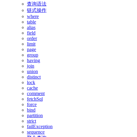
查询语法
链式操作
where
table
alias
field
order
limit
page
group
having
join
union
distinct
lock
cache
comment
fetchSql
force
bind
partition
strict
failException
sequence