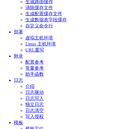
生成路由缓存
清除缓存文件
生成配置缓存文件
生成数据表字段缓存
自定义命令行
部署
虚拟主机环境
Linux 主机环境
URL重写
附录
配置参考
常量参考
助手函数
日志
介绍
日志驱动
日志写入
独立日志
日志清空
写入授权
模板
模板定位