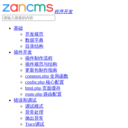
程序开发
基础
开发规范
数据字典
目录结构
插件开发
插件制作流程
插件规范与结构
更新包制作指南
common.php 全局函数
config.php 核心配置
html.php 页面缓存
route.php 路由配置
错误和调试
调试模式
异常处理
抛出异常
Trace调试