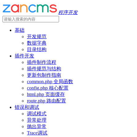
程序开发
基础
开发规范
数据字典
目录结构
插件开发
插件制作流程
插件规范与结构
更新包制作指南
common.php 全局函数
config.php 核心配置
html.php 页面缓存
route.php 路由配置
错误和调试
调试模式
异常处理
抛出异常
Trace调试