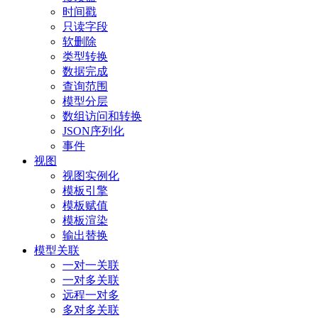
时间戳
只读字段
软删除
类型转换
数据完成
查询范围
模型分层
数组访问和转换
JSON序列化
事件
视图
视图实例化
模板引擎
模板赋值
模板渲染
输出替换
模型关联
一对一关联
一对多关联
远程一对多
多对多关联