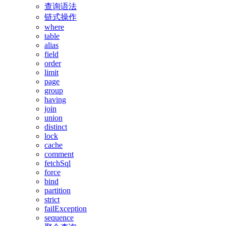
查询语法
链式操作
where
table
alias
field
order
limit
page
group
having
join
union
distinct
lock
cache
comment
fetchSql
force
bind
partition
strict
failException
sequence