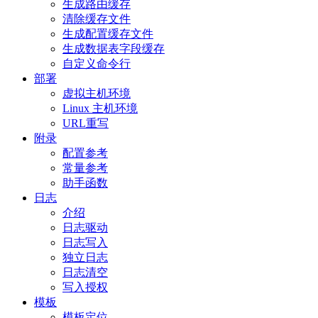
生成路由缓存
清除缓存文件
生成配置缓存文件
生成数据表字段缓存
自定义命令行
部署
虚拟主机环境
Linux 主机环境
URL重写
附录
配置参考
常量参考
助手函数
日志
介绍
日志驱动
日志写入
独立日志
日志清空
写入授权
模板
模板定位